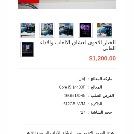
الخيار الاقوى لعشاق الالعاب والاداء
العالي
$1,200.00
ماركة المعالج :
إنتل
المعالج :
Core i5 14400F
القرص الصلب :
16GB DDR5
الذاكرة :
512GB NVM
حجم الشاشة :
27’
🔥🎉 العرض الأقوى وصل لعشّاق الأداء والجيمينغ! 🎉🔥