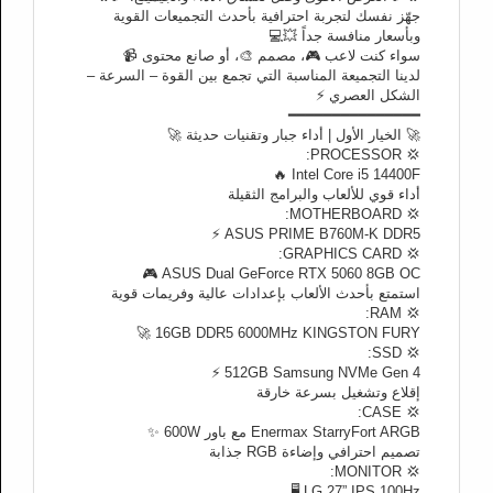
جهّز نفسك لتجربة احترافية بأحدث التجميعات القوية
وبأسعار منافسة جداً 💥💻
سواء كنت لاعب 🎮، مصمم 🎨، أو صانع محتوى 📹
لدينا التجميعة المناسبة التي تجمع بين القوة – السرعة –
الشكل العصري ⚡
━━━━━━━━━━━━━━━
🚀 الخيار الأول | أداء جبار وتقنيات حديثة 🚀
💢 PROCESSOR:
Intel Core i5 14400F 🔥
أداء قوي للألعاب والبرامج الثقيلة
💢 MOTHERBOARD:
ASUS PRIME B760M-K DDR5 ⚡
💢 GRAPHICS CARD:
ASUS Dual GeForce RTX 5060 8GB OC 🎮
استمتع بأحدث الألعاب بإعدادات عالية وفريمات قوية
💢 RAM:
16GB DDR5 6000MHz KINGSTON FURY 🚀
💢 SSD:
512GB Samsung NVMe Gen 4 ⚡
إقلاع وتشغيل بسرعة خارقة
💢 CASE:
Enermax StarryFort ARGB مع باور 600W ✨
تصميم احترافي وإضاءة RGB جذابة
💢 MONITOR:
LG 27” IPS 100Hz 🖥️